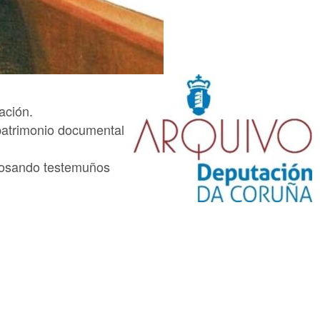
ación.
 patrimonio documental
amosando testemuños
.